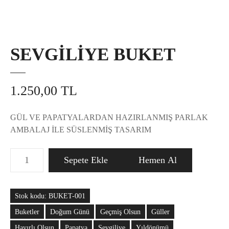
SEVGİLİYE BUKET
1.250,00
TL
GÜL VE PAPATYALARDAN HAZIRLANMIŞ PARLAK
AMBALAJ İLE SÜSLENMİŞ TASARIM
S
Sepete Ekle
Hemen Al
E
V
G
Stok kodu:
BUKET-001
İ
Buketler
Doğum Günü
Geçmiş Olsun
Güller
L
İ
Hayırlı Olsun
Papatya
Sevgiliye
Yıldönümü