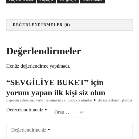
Y
E
B
DEĞERLENDIRMELER (0)
U
K
E
Değerlendirmeler
T
a
d
Henüz değerlendirme yapılmadı.
e
“SEVGİLİYE BUKET” için
t
yorum yapan ilk kişi siz olun
E-posta adresiniz yayınlanmayacak.
Gerekli alanlar
ile işaretlenmişlerdir
Derecelendirmeniz
Değerlendirmeniz