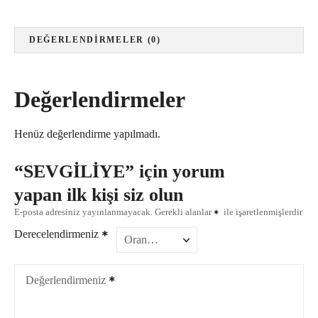
E
a
DEĞERLENDIRMELER (0)
d
e
t
Değerlendirmeler
Henüz değerlendirme yapılmadı.
“SEVGİLİYE” için yorum
yapan ilk kişi siz olun
E-posta adresiniz yayınlanmayacak.
Gerekli alanlar
ile işaretlenmişlerdir
Derecelendirmeniz
Değerlendirmeniz