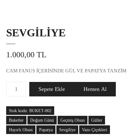
SEVGİLİYE
1.000,00
TL
CAM FANUS İÇERİSİNDE GÜL VE PAPATYA TANZİM
S
Sepete Ekle
Hemen Al
E
V
G
Stok kodu:
BUKET-002
İ
Buketler
Doğum Günü
Geçmiş Olsun
Güller
L
İ
Hayırlı Olsun
Papatya
Sevgiliye
Vazo Çiçekleri
Y