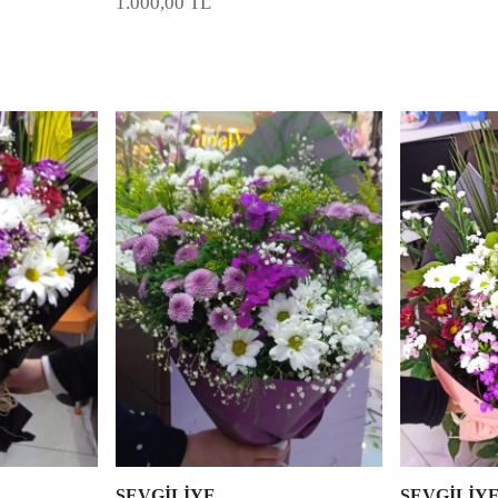
1.000,00
TL
SEVGİLİYE
SEVGİLİY