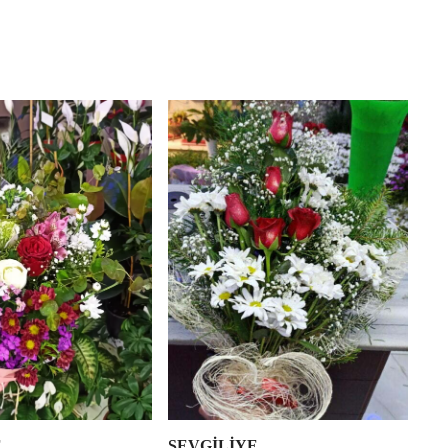
E
SEVGİLİYE