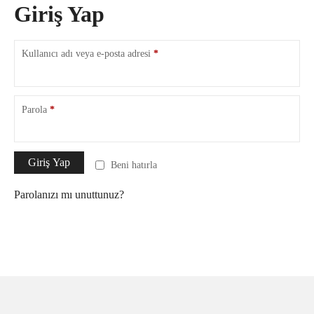
Giriş Yap
G
Kullanıcı adı veya e-posta adresi
*
e
r
e
k
G
Parola
*
l
e
i
r
e
k
Giriş Yap
Beni hatırla
l
i
Parolanızı mı unuttunuz?