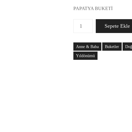
PAPATYA BUKETİ
P
Sepete Ekle
A
P
A
Anne & Baba
Buketler
Do
T
Yıldönümü
Y
A
B
U
K
E
T
İ
0
0
0