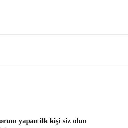
2
a
d
e
t
m yapan ilk kişi siz olun