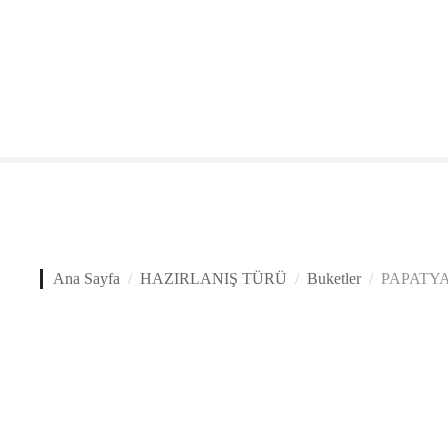
İ
ç
e
r
i
ğ
e
a
t
l
a
Ana Sayfa
HAZIRLANIŞ TÜRÜ
Buketler
PAPATYA