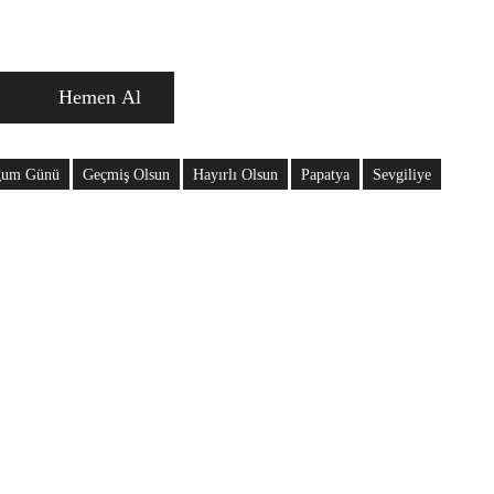
Hemen Al
ğum Günü
Geçmiş Olsun
Hayırlı Olsun
Papatya
Sevgiliye