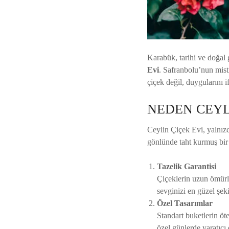
Karabük, tarihi ve doğal 
Evi
. Safranbolu’nun mis
çiçek değil, duygularını i
NEDEN CEYL
Ceylin Çiçek Evi, yalnızca
gönlünde taht kurmuş bir
Tazelik Garantisi
Çiçeklerin uzun ömürl
sevginizi en güzel şeki
Özel Tasarımlar
Standart buketlerin öt
özel günlerde yaratıcı 