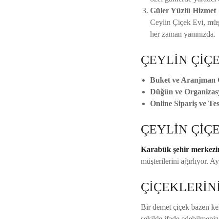
Güler Yüzlü Hizmet
Ceylin Çiçek Evi, müşt
her zaman yanınızda.
ÇEYLİN ÇİÇ
Buket ve Aranjman Ç
Düğün ve Organizasy
Online Sipariş ve Tes
ÇEYLİN ÇİÇ
Karabük şehir merkezin
müşterilerini ağırlıyor. A
ÇİÇEKLERİN
Bir demet çiçek bazen kel
şekilde ifade edebilmeniz