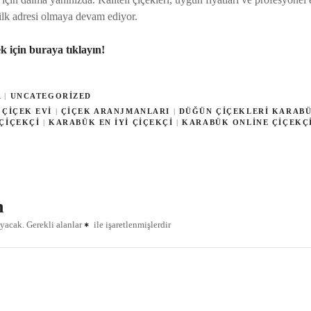
ilk adresi olmaya devam ediyor.
 için buraya tıklayın!
A
|
UNCATEGORIZED
 ÇIÇEK EVI
|
ÇIÇEK ARANJMANLARI
|
DÜĞÜN ÇIÇEKLERI KARAB
ÇIÇEKÇI
|
KARABÜK EN IYI ÇIÇEKÇI
|
KARABÜK ONLINE ÇIÇEKÇ
n
ayacak.
Gerekli alanlar
ile işaretlenmişlerdir