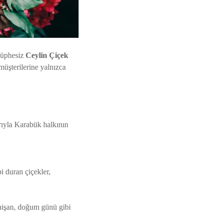
 şüphesiz
Ceylin Çiçek
üşterilerine yalnızca
arıyla Karabük halkının
 duran çiçekler,
 nişan, doğum günü gibi