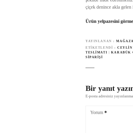
çiçek denince akla gelen 
Ürün yelpazesini görmek
YAYINLANAN
MAĞAZ
ETIKETLENDI
CEYLIN
TESLIMATI
|
KARABÜK 
SIPARIŞI
Bir yanıt yazı
E-posta adresiniz yayınlanm
Yorum