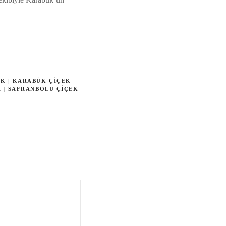
ÜK
|
KARABÜK ÇIÇEK
I
|
SAFRANBOLU ÇIÇEK