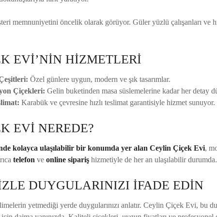
eri memnuniyetini öncelik olarak görüyor. Güler yüzlü çalışanları ve hı
EK EVİ’NİN HİZMETLERİ
eşitleri:
Özel günlere uygun, modern ve şık tasarımlar.
on Çiçekleri:
Gelin buketinden masa süslemelerine kadar her detay d
limat:
Karabük ve çevresine hızlı teslimat garantisiyle hizmet sunuyor.
EK EVİ NEREDE?
de kolayca ulaşılabilir bir konumda yer alan Ceylin Çiçek Evi
, m
yrıca
telefon
ve
online sipariş
hizmetiyle de her an ulaşılabilir durumda.
İZLE DUYGULARINIZI İFADE EDİN
imelerin yetmediği yerde duygularınızı anlatır. Ceylin Çiçek Evi, bu du
 için daima yanınızda. Kaliteli çiçekleri, uygun fiyatları ve profesyone