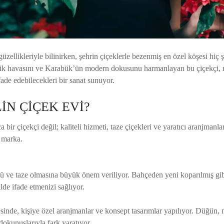
güzellikleriyle bilinirken, şehrin çiçeklerle bezenmiş en özel köşesi hiç
tik havasını ve Karabük’ün modern dokusunu harmanlayan bu çiçekçi, m
fade edebilecekleri bir sanat sunuyor.
İN ÇİÇEK EVİ?
 bir çiçekçi değil; kaliteli hizmeti, taze çiçekleri ve yaratıcı aranjmanl
 marka.
ü ve taze olmasına büyük önem veriliyor. Bahçeden yeni koparılmış gibi
lde ifade etmenizi sağlıyor.
esinde, kişiye özel aranjmanlar ve konsept tasarımlar yapılıyor. Düğün,
dokunuşlarıyla fark yaratıyor.