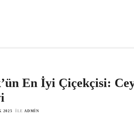
ün En İyi Çiçekçisi: Cey
i
K 2025
ILE
ADMIN