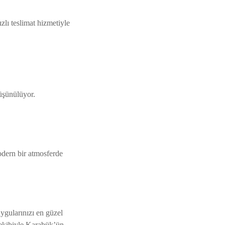
zlı teslimat hizmetiyle
üşünülüyor.
odern bir atmosferde
ygularınızı en güzel
l ekibiyle Karabük’ün