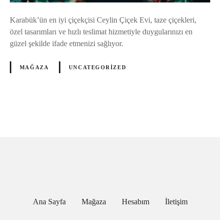
y
i
Karabük’ün en iyi çiçekçisi Ceylin Çiçek Evi, taze çiçekleri,
Ç
özel tasarımları ve hızlı teslimat hizmetiyle duygularınızı en
i
güzel şekilde ifade etmenizi sağlıyor.
ç
e
MAĞAZA
UNCATEGORIZED
k
ç
i
s
G
i
:
ö
C
e
n
y
d
l
i
e
Ana Sayfa
Mağaza
Hesabım
İletişim
n
Ç