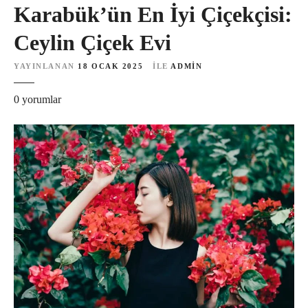
Karabük’ün En İyi Çiçekçisi:
Ceylin Çiçek Evi
YAYINLANAN
18 OCAK 2025
ILE
ADMIN
K
0
yorumlar
a
r
a
b
ü
k
’
ü
n
E
n
İ