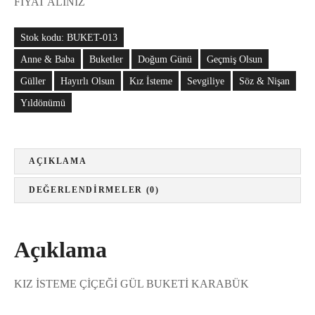
FİYAT ALINIZ
Stok kodu:
BUKET-013
Anne & Baba
Buketler
Doğum Günü
Geçmiş Olsun
Güller
Hayırlı Olsun
Kız İsteme
Sevgiliye
Söz & Nişan
Yıldönümü
AÇIKLAMA
DEĞERLENDIRMELER (0)
Açıklama
KIZ İSTEME ÇİÇEĞİ GÜL BUKETİ KARABÜK