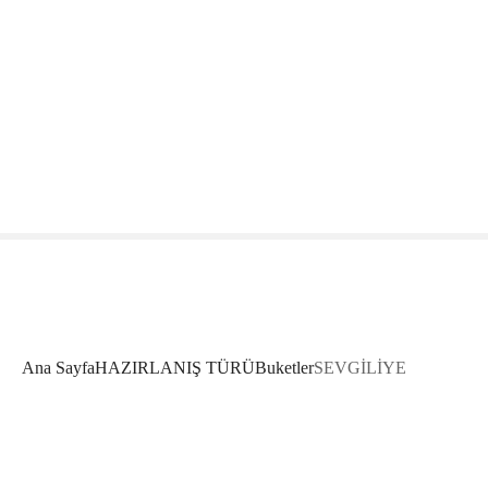
Ana Sayfa
HAZIRLANIŞ TÜRÜ
Buketler
SEVGİLİYE