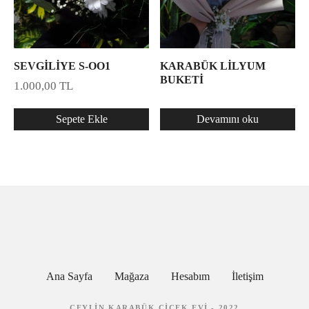
SEVGİLİYE S-OO1
KARABÜK LİLYUM
BUKETİ
1.000,00
TL
Sepete Ekle
Devamını oku
Ana Sayfa
Mağaza
Hesabım
İletişim
CEYLIN KARABÜK ÇIÇEK EVI - 2022