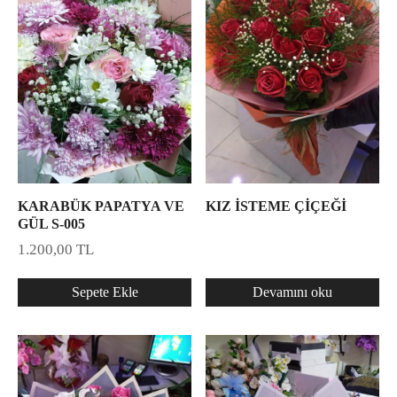
KARABÜK PAPATYA VE
KIZ İSTEME ÇİÇEĞİ
GÜL S-005
1.200,00
TL
Sepete Ekle
Devamını oku