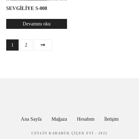
SEVGİLİYE S-008
Devamını oku
1
2
Ana Sayfa
Mağaza
Hesabım
İletişim
CEYLIN KARABÜK ÇIÇEK EVI - 2022